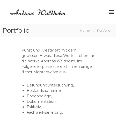
Z
u
A
m
n
I
d
n
r
Portfolio
h
Home
Portfolio
e
a
a
l
s
t
Kunst und Kreativität mit dem
s
W
gewissen Etwas, diese Worte stehen für
p
a
die Werke Andreas Waldhelm. Im
r
l
Folgenden präsentiere ich ihnen einige
i
d
dieser Meisterwerke aus:
n
h
g
e
e
Befundunguntersuchung,
l
n
Bestandsaufnahme,
m
Bodenbeläge,
Dokumentation,
Exklusiv,
Fachwerksanierung,